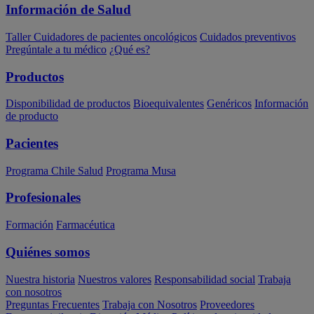
Información de Salud
Taller Cuidadores de pacientes oncológicos
Cuidados preventivos
Pregúntale a tu médico
¿Qué es?
Productos
Disponibilidad de productos
Bioequivalentes
Genéricos
Información
de producto
Pacientes
Programa Chile Salud
Programa Musa
Profesionales
Formación
Farmacéutica
Quiénes somos
Nuestra historia
Nuestros valores
Responsabilidad social
Trabaja
con nosotros
Preguntas Frecuentes
Trabaja con Nosotros
Proveedores