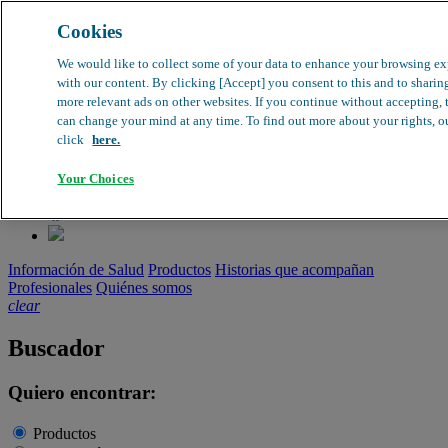
Cookies
search
clear
We would like to collect some of your data to enhance your browsing e
with our content. By clicking [Accept] you consent to this and to sharing
Dirección médica
more relevant ads on other websites. If you continue without accepting, t
Farmacovigilancia
can change your mind at any time. To find out more about your rights, our
Objeción de calidad
click
here.
Buscador de productos
search
Your Choices
Información de Salud
Productos
Historias que acompañan
Profesionales
Quiénes somos
clear
Buscador
Quiero encontrar:
Productos