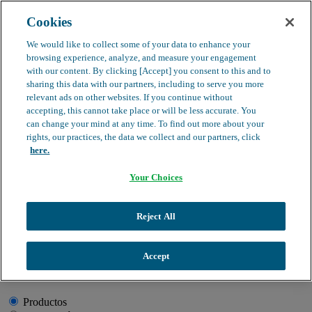
Cookies
search
clear
We would like to collect some of your data to enhance your
browsing experience, analyze, and measure your engagement
Dirección médica
with our content. By clicking [Accept] you consent to this and to
Farmacovigilancia
sharing this data with our partners, including to serve you more
Objeción de calidad
relevant ads on other websites. If you continue without
Buscador de productos
search
accepting, this cannot take place or will be less accurate. You
can change your mind at any time. To find out more about your
rights, our practices, the data we collect and our partners, click
here.
Your Choices
Información de Salud
Productos
Historias que acompañan
Profesionales
Quiénes somos
clear
Reject All
Buscador
Accept
Quiero encontrar:
Productos