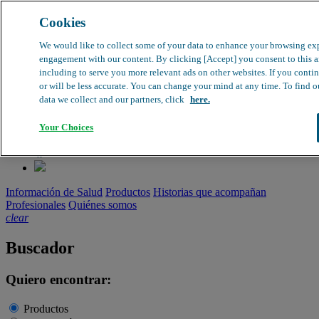
Cookies
search
clear
We would like to collect some of your data to enhance your browsing ex
engagement with our content. By clicking [Accept] you consent to this an
Dirección médica
including to serve you more relevant ads on other websites. If you conti
Farmacovigilancia
or will be less accurate. You can change your mind at any time. To find ou
Objeción de calidad
data we collect and our partners, click
here.
Buscador de productos
search
Your Choices
Información de Salud
Productos
Historias que acompañan
Profesionales
Quiénes somos
clear
Buscador
Quiero encontrar:
Productos