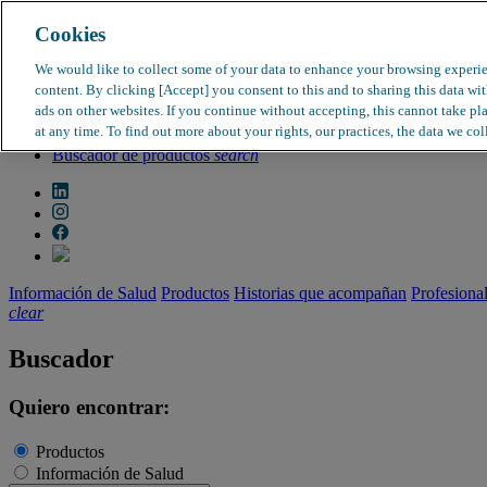
Cookies
search
clear
We would like to collect some of your data to enhance your browsing experi
content. By clicking [Accept] you consent to this and to sharing this data wi
Dirección médica
ads on other websites. If you continue without accepting, this cannot take pl
Farmacovigilancia
at any time. To find out more about your rights, our practices, the data we col
Objeción de calidad
Buscador de productos
search
Información de Salud
Productos
Historias que acompañan
Profesiona
clear
Buscador
Quiero encontrar:
Productos
Información de Salud