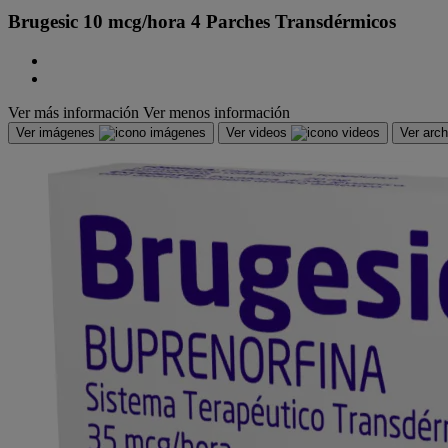
Brugesic 10 mcg/hora 4 Parches Transdérmicos
Ver más información
Ver menos información
Ver imágenes
Ver videos
Ver arc