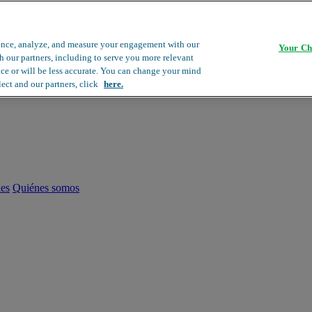
ence, analyze, and measure your engagement with our
Your Ch
th our partners, including to serve you more relevant
ace or will be less accurate. You can change your mind
lect and our partners, click
here.
les
Quiénes somos