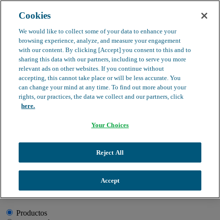
Cookies
search
clear
We would like to collect some of your data to enhance your
browsing experience, analyze, and measure your engagement
Dirección médica
with our content. By clicking [Accept] you consent to this and to
Farmacovigilancia
sharing this data with our partners, including to serve you more
Objeción de calidad
relevant ads on other websites. If you continue without
Buscador de productos
search
accepting, this cannot take place or will be less accurate. You
can change your mind at any time. To find out more about your
rights, our practices, the data we collect and our partners, click
here.
Your Choices
Información de Salud
Productos
Historias que acompañan
Profesionales
Quiénes somos
clear
Reject All
Buscador
Accept
Quiero encontrar:
Productos