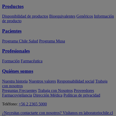
Productos
Disponibilidad de productos
Bioequivalentes
Genéricos
Información
de producto
Pacientes
Programa Chile Salud
Programa Musa
Profesionales
Formación
Farmacéutica
Quiénes somos
Nuestra historia
Nuestros valores
Responsabilidad social
Trabaja
con nosotros
Preguntas Frecuentes
Trabaja con Nosotros
Proveedores
Farmacovigilancia
Dirección Médica
Políticas de privacidad
Teléfono:
+56 2 2365 5000
¿Necesitas contactarte con nosotros? Visítanos en laboratoriochile.cl