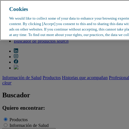
Cookies
search
clear
We would like to collect some of your data to enhance your browsing experi
content. By clicking [Accept] you consent to this and to sharing this data wi
Dirección médica
ads on other websites. If you continue without accepting, this cannot take pl
Farmacovigilancia
at any time. To find out more about your rights, our practices, the data we col
Objeción de calidad
Buscador de productos
search
Información de Salud
Productos
Historias que acompañan
Profesiona
clear
Buscador
Quiero encontrar:
Productos
Información de Salud