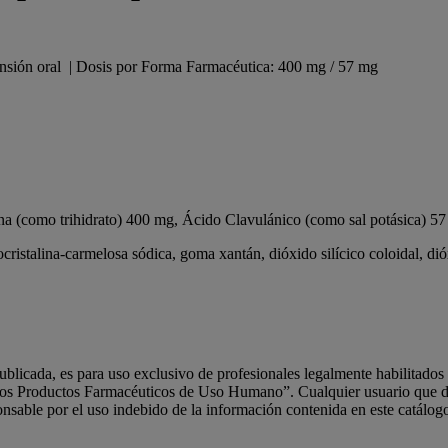
ensión oral | Dosis por Forma Farmacéutica: 400 mg / 57 mg
na (como trihidrato) 400 mg, Ácido Clavulánico (como sal potásica) 5
ocristalina-carmelosa sódica, goma xantán, dióxido silícico coloidal, dió
ublicada, es para uso exclusivo de profesionales legalmente habilitado
los Productos Farmacéuticos de Uso Humano”. Cualquier usuario que de
nsable por el uso indebido de la información contenida en este catálog