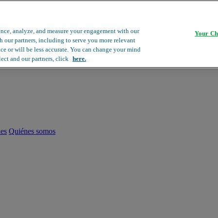
ence, analyze, and measure your engagement with our
Your Ch
th our partners, including to serve you more relevant
ace or will be less accurate. You can change your mind
lect and our partners, click
here.
les
Quiénes somos