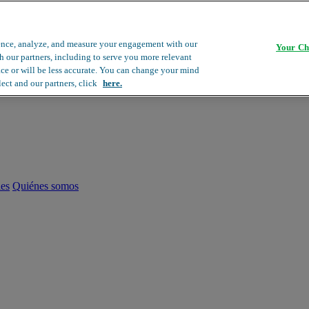
ence, analyze, and measure your engagement with our
Your Ch
th our partners, including to serve you more relevant
ace or will be less accurate. You can change your mind
lect and our partners, click
here.
les
Quiénes somos