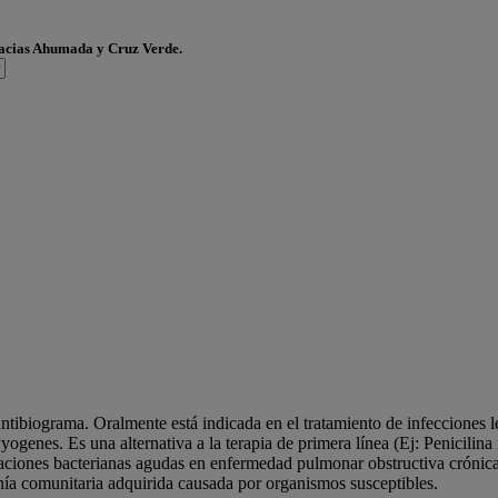
acias Ahumada y Cruz Verde.
ibiograma. Oralmente está indicada en el tratamiento de infecciones leve
ogenes. Es una alternativa a la terapia de primera línea (Ej: Penicilina
erbaciones bacterianas agudas en enfermedad pulmonar obstructiva cróni
a comunitaria adquirida causada por organismos susceptibles.