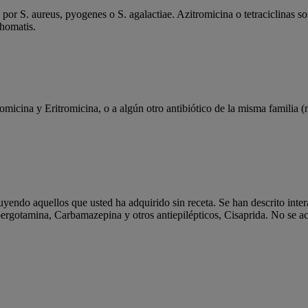
 por S. aureus, pyogenes o S. agalactiae. Azitromicina o tetraciclinas s
chomatis.
tromicina y Eritromicina, o a algún otro antibiótico de la misma familia
endo aquellos que usted ha adquirido sin receta. Se han descrito inter
rgotamina, Carbamazepina y otros antiepilépticos, Cisaprida. No se ac