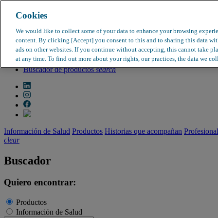
Cookies
search
clear
We would like to collect some of your data to enhance your browsing experi
content. By clicking [Accept] you consent to this and to sharing this data wi
Dirección médica
ads on other websites. If you continue without accepting, this cannot take pl
Farmacovigilancia
at any time. To find out more about your rights, our practices, the data we col
Objeción de calidad
Buscador de productos
search
Información de Salud
Productos
Historias que acompañan
Profesiona
clear
Buscador
Quiero encontrar:
Productos
Información de Salud