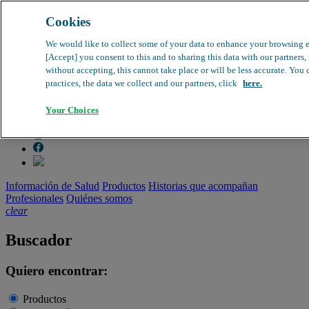
Cookies
search
clear
We would like to collect some of your data to enhance your browsing 
[Accept] you consent to this and to sharing this data with our partners
Dirección médica
without accepting, this cannot take place or will be less accurate. You
Farmacovigilancia
practices, the data we collect and our partners, click
here.
Objeción de calidad
Buscador de productos
search
Your Choices
Información de Salud
Productos
Historias que acompañan
Profesionales
Quiénes somos
clear
Buscador
Quiero encontrar:
Productos