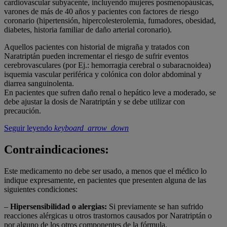
cardiovascular subyacente, incluyendo mujeres posmenopáusicas,
varones de más de 40 años y pacientes con factores de riesgo
coronario (hipertensión, hipercolesterolemia, fumadores, obesidad,
diabetes, historia familiar de daño arterial coronario).
Aquellos pacientes con historial de migraña y tratados con
Naratriptán pueden incrementar el riesgo de sufrir eventos
cerebrovasculares (por Ej.: hemorragia cerebral o subaracnoidea)
isquemia vascular periférica y colónica con dolor abdominal y
diarrea sanguinolenta.
En pacientes que sufren daño renal o hepático leve a moderado, se
debe ajustar la dosis de Naratriptán y se debe utilizar con
precaución.
Seguir leyendo
keyboard_arrow_down
Contraindicaciones:
Este medicamento no debe ser usado, a menos que el médico lo
indique expresamente, en pacientes que presenten alguna de las
siguientes condiciones:
–
Hipersensibilidad o alergias
:
Si previamente se han sufrido
reacciones alérgicas u otros trastornos causados por Naratriptán o
por alguno de los otros componentes de la fórmula.