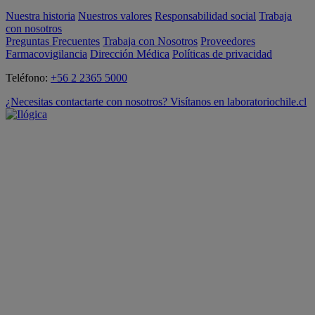
Nuestra historia
Nuestros valores
Responsabilidad social
Trabaja
con nosotros
Preguntas Frecuentes
Trabaja con Nosotros
Proveedores
Farmacovigilancia
Dirección Médica
Políticas de privacidad
Teléfono:
+56 2 2365 5000
¿Necesitas contactarte con nosotros? Visítanos en laboratoriochile.cl