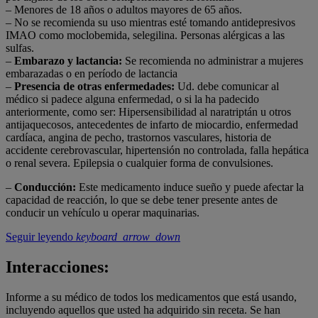
– Menores de 18 años o adultos mayores de 65 años.
– No se recomienda su uso mientras esté tomando antidepresivos
IMAO como moclobemida, selegilina. Personas alérgicas a las
sulfas.
–
Embarazo y lactancia
:
Se recomienda no administrar a mujeres
embarazadas o en período de lactancia
–
Presencia de otras enfermedades
:
Ud. debe comunicar al
médico si padece alguna enfermedad, o si la ha padecido
anteriormente, como ser: Hipersensibilidad al naratriptán u otros
antijaquecosos, antecedentes de infarto de miocardio, enfermedad
cardíaca, angina de pecho, trastornos vasculares, historia de
accidente cerebrovascular, hipertensión no controlada, falla hepática
o renal severa. Epilepsia o cualquier forma de convulsiones.
–
Conducci
ón
:
Este medicamento induce sueño y puede afectar la
capacidad de reacción, lo que se debe tener presente antes de
conducir un vehículo u operar maquinarias.
Seguir leyendo
keyboard_arrow_down
Interacciones:
Informe a su médico de todos los medicamentos que está usando,
incluyendo aquellos que usted ha adquirido sin receta. Se han