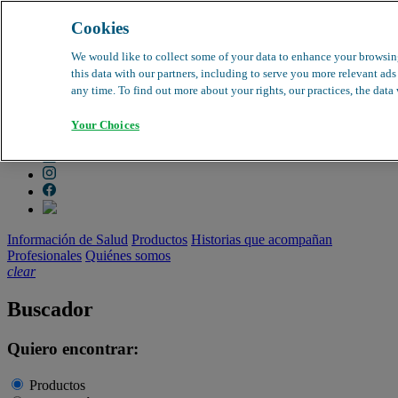
Cookies
search
clear
We would like to collect some of your data to enhance your browsin
this data with our partners, including to serve you more relevant ad
Dirección médica
any time. To find out more about your rights, our practices, the data
Farmacovigilancia
Objeción de calidad
Your Choices
Buscador de productos
search
Información de Salud
Productos
Historias que acompañan
Profesionales
Quiénes somos
clear
Buscador
Quiero encontrar:
Productos