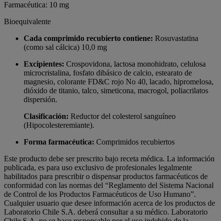
Farmacéutica: 10 mg
Bioequivalente
Cada comprimido recubierto contiene:
Rosuvastatina
(como sal cálcica) 10,0 mg
Excipientes:
Crospovidona, lactosa monohidrato, celulosa
microcristalina, fosfato dibásico de calcio, estearato de
magnesio, colorante FD&C rojo No 40, lacado, hipromelosa,
dióxido de titanio, talco, simeticona, macrogol, poliacrilatos
dispersión.
Clasificaci
ó
n:
Reductor del colesterol sanguíneo
(Hipocolesteremiante).
Forma farmacéutica:
Comprimidos recubiertos
Este producto debe ser prescrito bajo receta médica. La información
publicada, es para uso exclusivo de profesionales legalmente
habilitados para prescribir o dispensar productos farmacéuticos de
conformidad con las normas del “Reglamento del Sistema Nacional
de Control de los Productos Farmacéuticos de Uso Humano”.
Cualquier usuario que desee información acerca de los productos de
Laboratorio Chile S.A. deberá consultar a su médico. Laboratorio
Chile S.A. no se hace responsable por el uso indebido de la