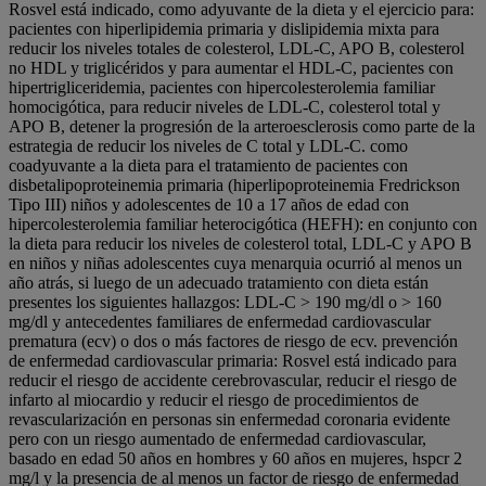
Rosvel está indicado, como adyuvante de la dieta y el ejercicio para:
pacientes con hiperlipidemia primaria y dislipidemia mixta para
reducir los niveles totales de colesterol, LDL-C, APO B, colesterol
no HDL y triglicéridos y para aumentar el HDL-C, pacientes con
hipertrigliceridemia, pacientes con hipercolesterolemia familiar
homocigótica, para reducir niveles de LDL-C, colesterol total y
APO B, detener la progresión de la arteroesclerosis como parte de la
estrategia de reducir los niveles de C total y LDL-C. como
coadyuvante a la dieta para el tratamiento de pacientes con
disbetalipoproteinemia primaria (hiperlipoproteinemia Fredrickson
Tipo III) niños y adolescentes de 10 a 17 años de edad con
hipercolesterolemia familiar heterocigótica (HEFH): en conjunto con
la dieta para reducir los niveles de colesterol total, LDL-C y APO B
en niños y niñas adolescentes cuya menarquia ocurrió al menos un
año atrás, si luego de un adecuado tratamiento con dieta están
presentes los siguientes hallazgos: LDL-C > 190 mg/dl o > 160
mg/dl y antecedentes familiares de enfermedad cardiovascular
prematura (ecv) o dos o más factores de riesgo de ecv. prevención
de enfermedad cardiovascular primaria: Rosvel está indicado para
reducir el riesgo de accidente cerebrovascular, reducir el riesgo de
infarto al miocardio y reducir el riesgo de procedimientos de
revascularización en personas sin enfermedad coronaria evidente
pero con un riesgo aumentado de enfermedad cardiovascular,
basado en edad 50 años en hombres y 60 años en mujeres, hspcr 2
mg/l y la presencia de al menos un factor de riesgo de enfermedad