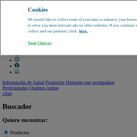
Cookies
search
clear
We would like to collect some of your data to enhance your browsi
to serve you more relevant ads on other websites. If you continue 
Dirección médica
collect and our partners, click
here.
Farmacovigilancia
Objeción de calidad
Your Choices
Buscador de productos
search
Información de Salud
Productos
Historias que acompañan
Profesionales
Quiénes somos
clear
Buscador
Quiero encontrar:
Productos