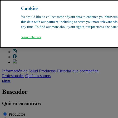
Cookies
search
clear
We would like to collect some of your data to enhance your browsin
this data with our partners, including to serve you more relevant ad
Dirección médica
any time. To find out more about your rights, our practices, the data
Farmacovigilancia
Objeción de calidad
Your Choices
Buscador de productos
search
Información de Salud
Productos
Historias que acompañan
Profesionales
Quiénes somos
clear
Buscador
Quiero encontrar:
Productos