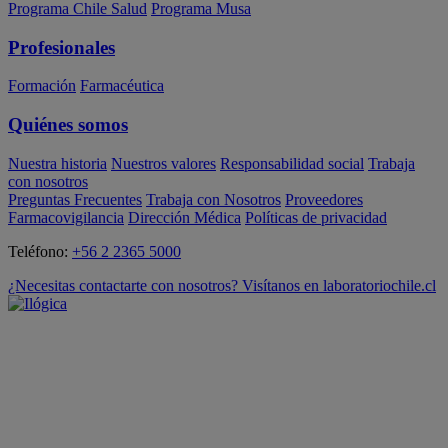
Programa Chile Salud
Programa Musa
Profesionales
Formación
Farmacéutica
Quiénes somos
Nuestra historia
Nuestros valores
Responsabilidad social
Trabaja
con nosotros
Preguntas Frecuentes
Trabaja con Nosotros
Proveedores
Farmacovigilancia
Dirección Médica
Políticas de privacidad
Teléfono:
+56 2 2365 5000
¿Necesitas contactarte con nosotros? Visítanos en laboratoriochile.cl