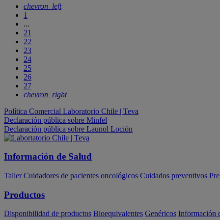
chevron_left
1
...
21
22
23
24
25
26
27
chevron_right
Política Comercial Laboratorio Chile | Teva
Declaración pública sobre Minfel
Declaración pública sobre Launol Loción
Información de Salud
Taller Cuidadores de pacientes oncológicos
Cuidados preventivos
Pre
Productos
Disponibilidad de productos
Bioequivalentes
Genéricos
Información 