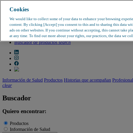
Cookies
search
clear
We would like to collect some of your data to enhance your browsing experi
content. By clicking [Accept] you consent to this and to sharing this data wi
Dirección médica
ads on other websites. If you continue without accepting, this cannot take pl
Farmacovigilancia
at any time. To find out more about your rights, our practices, the data we col
Objeción de calidad
Buscador de productos
search
Información de Salud
Productos
Historias que acompañan
Profesiona
clear
Buscador
Quiero encontrar:
Productos
Información de Salud