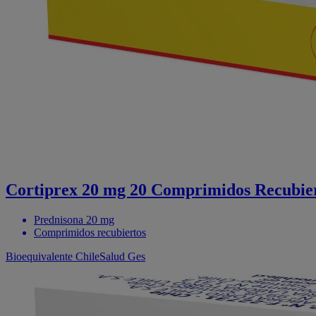
Cortiprex 20 mg 20 Comprimidos Recubier
Prednisona 20 mg
Comprimidos recubiertos
Bioequivalente
ChileSalud
Ges