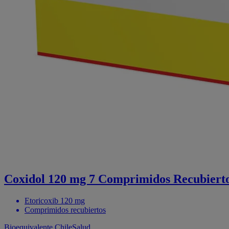
Coxidol 120 mg 7 Comprimidos Recubierto
Etoricoxib 120 mg
Comprimidos recubiertos
Bioequivalente
ChileSalud