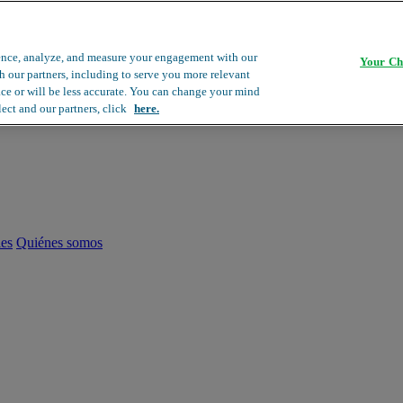
ence, analyze, and measure your engagement with our
Your Ch
th our partners, including to serve you more relevant
ace or will be less accurate. You can change your mind
lect and our partners, click
here.
les
Quiénes somos