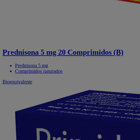
Prednisona 5 mg 20 Comprimidos (B)
Prednisona 5 mg
Comprimidos ranurados
Bioequivalente