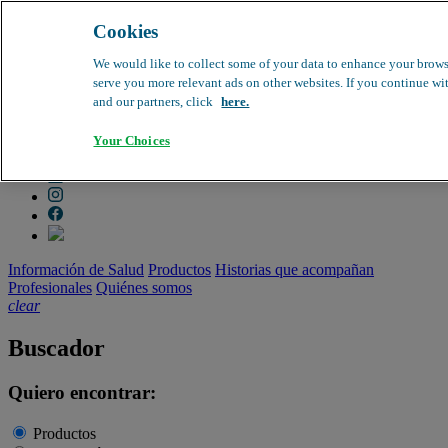
Cookies
search
clear
We would like to collect some of your data to enhance your brows
serve you more relevant ads on other websites. If you continue wit
Dirección médica
and our partners, click
here.
Farmacovigilancia
Objeción de calidad
Your Choices
Buscador de productos
search
Información de Salud
Productos
Historias que acompañan
Profesionales
Quiénes somos
clear
Buscador
Quiero encontrar:
Productos