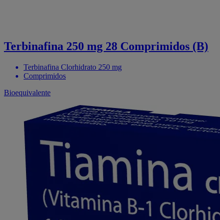
Terbinafina 250 mg 28 Comprimidos (B)
Terbinafina Clorhidrato 250 mg
Comprimidos
Bioequivalente