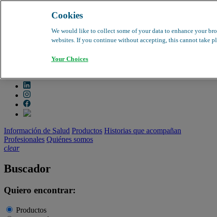
Cookies
search
clear
We would like to collect some of your data to enhance your bro
websites. If you continue without accepting, this cannot take pl
Dirección médica
Farmacovigilancia
Your Choices
Objeción de calidad
Buscador de productos
search
Información de Salud
Productos
Historias que acompañan
Profesionales
Quiénes somos
clear
Buscador
Quiero encontrar:
Productos