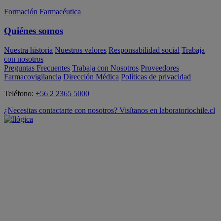
Formación
Farmacéutica
Quiénes somos
Nuestra historia
Nuestros valores
Responsabilidad social
Trabaja
con nosotros
Preguntas Frecuentes
Trabaja con Nosotros
Proveedores
Farmacovigilancia
Dirección Médica
Políticas de privacidad
Teléfono:
+56 2 2365 5000
¿Necesitas contactarte con nosotros? Visítanos en laboratoriochile.cl