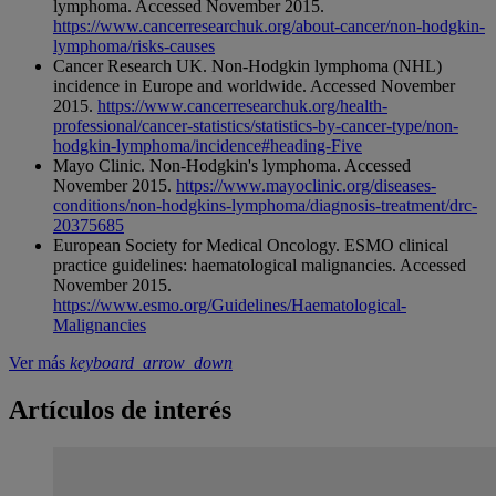
lymphoma. Accessed November 2015.
https://www.cancerresearchuk.org/about-cancer/non-hodgkin-
lymphoma/risks-causes
Cancer Research UK. Non-Hodgkin lymphoma (NHL)
incidence in Europe and worldwide. Accessed November
2015.
https://www.cancerresearchuk.org/health-
professional/cancer-statistics/statistics-by-cancer-type/non-
hodgkin-lymphoma/incidence#heading-Five
Mayo Clinic. Non-Hodgkin's lymphoma. Accessed
November 2015.
https://www.mayoclinic.org/diseases-
conditions/non-hodgkins-lymphoma/diagnosis-treatment/drc-
20375685
European Society for Medical Oncology. ESMO clinical
practice guidelines: haematological malignancies. Accessed
November 2015.
https://www.esmo.org/Guidelines/Haematological-
Malignancies
Ver más
keyboard_arrow_down
Artículos de interés