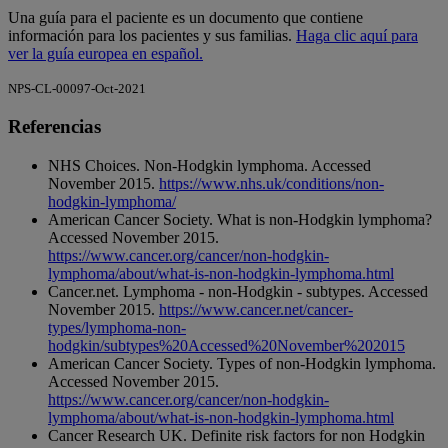
Una guía para el paciente es un documento que contiene
información para los pacientes y sus familias.
Haga clic aquí para
ver la guía europea en español.
NPS-CL-00097-Oct-2021
Referencias
NHS Choices. Non-Hodgkin lymphoma. Accessed
November 2015.
https://www.nhs.uk/conditions/non-
hodgkin-lymphoma/
American Cancer Society. What is non-Hodgkin lymphoma?
Accessed November 2015.
https://www.cancer.org/cancer/non-hodgkin-
lymphoma/about/what-is-non-hodgkin-lymphoma.html
Cancer.net. Lymphoma - non-Hodgkin - subtypes. Accessed
November 2015.
https://www.cancer.net/cancer-
types/lymphoma-non-
hodgkin/subtypes%20Accessed%20November%202015
American Cancer Society. Types of non-Hodgkin lymphoma.
Accessed November 2015.
https://www.cancer.org/cancer/non-hodgkin-
lymphoma/about/what-is-non-hodgkin-lymphoma.html
Cancer Research UK. Definite risk factors for non Hodgkin