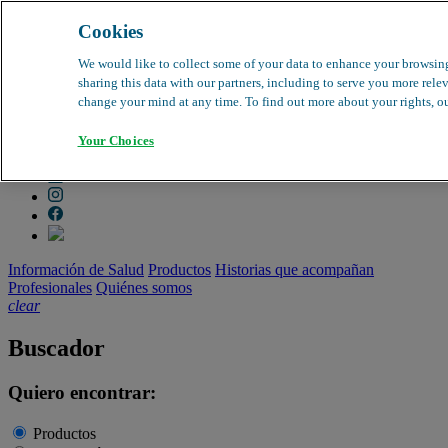
Cookies
search
clear
We would like to collect some of your data to enhance your browsin
sharing this data with our partners, including to serve you more relev
Dirección médica
change your mind at any time. To find out more about your rights, our
Farmacovigilancia
Objeción de calidad
Your Choices
Buscador de productos
search
Información de Salud
Productos
Historias que acompañan
Profesionales
Quiénes somos
clear
Buscador
Quiero encontrar:
Productos