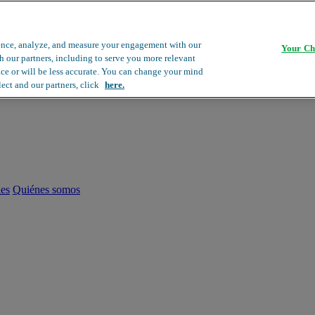
ence, analyze, and measure your engagement with our
Your Ch
th our partners, including to serve you more relevant
ace or will be less accurate. You can change your mind
lect and our partners, click
here.
les
Quiénes somos