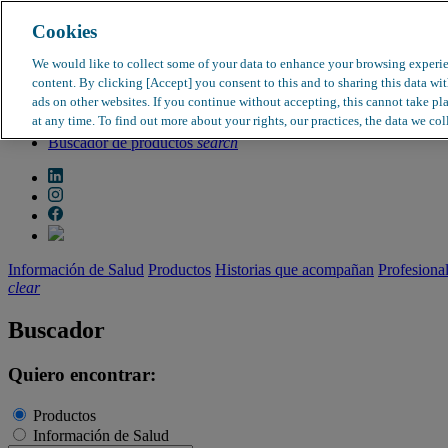
Cookies
search
clear
We would like to collect some of your data to enhance your browsing experi
content. By clicking [Accept] you consent to this and to sharing this data wi
Dirección médica
ads on other websites. If you continue without accepting, this cannot take pl
Farmacovigilancia
at any time. To find out more about your rights, our practices, the data we col
Objeción de calidad
Buscador de productos
search
Información de Salud
Productos
Historias que acompañan
Profesiona
clear
Buscador
Quiero encontrar:
Productos
Información de Salud