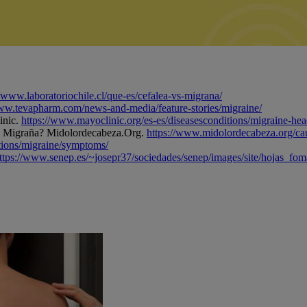
//www.laboratoriochile.cl/que-es/cefalea-vs-migrana/
www.tevapharm.com/news-and-media/feature-stories/migraine/
inic.
https://www.mayoclinic.org/es-es/diseasesconditions/migraine-
u Migraña? Midolordecabeza.Org.
https://www.midolordecabeza.org/ca
tions/migraine/symptoms/
ttps://www.senep.es/~josepr37/sociedades/senep/images/site/hojas_