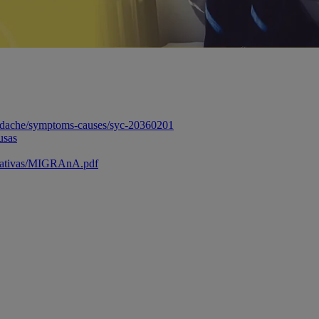
headache/symptoms-causes/syc-20360201
usas
fomativas/MIGRAnA.pdf