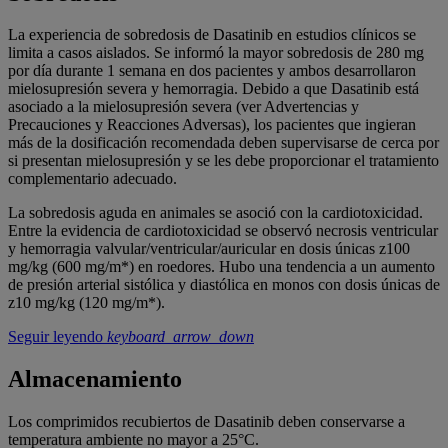
La experiencia de sobredosis de Dasatinib en estudios clínicos se
limita a casos aislados. Se informó la mayor sobredosis de 280 mg
por día durante 1 semana en dos pacientes y ambos desarrollaron
mielosupresión severa y hemorragia. Debido a que Dasatinib está
asociado a la mielosupresión severa (ver Advertencias y
Precauciones y Reacciones Adversas), los pacientes que ingieran
más de la dosificación recomendada deben supervisarse de cerca por
si presentan mielosupresión y se les debe proporcionar el tratamiento
complementario adecuado.
La sobredosis aguda en animales se asoció con la cardiotoxicidad.
Entre la evidencia de cardiotoxicidad se observó necrosis ventricular
y hemorragia valvular/ventricular/auricular en dosis únicas z100
mg/kg (600 mg/m*) en roedores. Hubo una tendencia a un aumento
de presión arterial sistólica y diastólica en monos con dosis únicas de
z10 mg/kg (120 mg/m*).
Seguir leyendo
keyboard_arrow_down
Almacenamiento
Los comprimidos recubiertos de Dasatinib deben conservarse a
temperatura ambiente no mayor a 25°C.