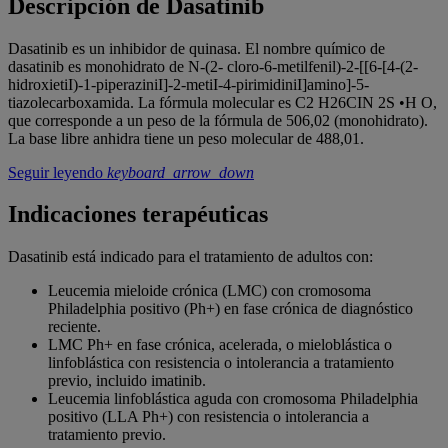
Descripción de Dasatinib
Dasatinib es un inhibidor de quinasa. El nombre químico de
dasatinib es monohidrato de N-(2- cloro-6-metilfenil)-2-[[6-[4-(2-
hidroxietiI)-1-piperaziniI]-2-metiI-4-pirimidiniI]amino]-5-
tiazolecarboxamida. La fórmula molecular es C2 H26CIN 2S •H O,
que corresponde a un peso de la fórmula de 506,02 (monohidrato).
La base libre anhidra tiene un peso molecular de 488,01.
Seguir leyendo
keyboard_arrow_down
Indicaciones terapéuticas
Dasatinib está indicado para el tratamiento de adultos con:
Leucemia mieloide crónica (LMC) con cromosoma
Philadelphia positivo (Ph+) en fase crónica de diagnóstico
reciente.
LMC Ph+ en fase crónica, acelerada, o mieloblástica o
linfoblástica con resistencia o intolerancia a tratamiento
previo, incluido imatinib.
Leucemia linfoblástica aguda con cromosoma Philadelphia
positivo (LLA Ph+) con resistencia o intolerancia a
tratamiento previo.