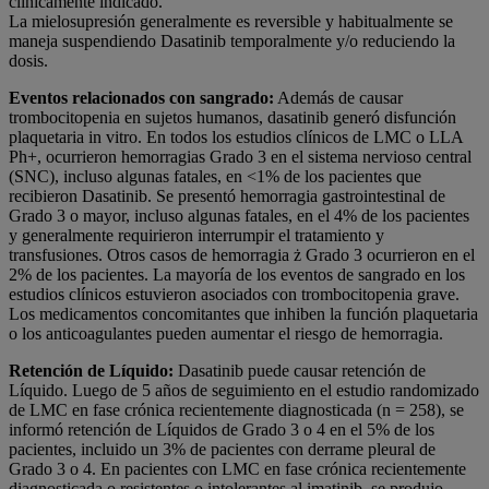
clínicamente indicado.
La mielosupresión generalmente es reversible y habitualmente se
maneja suspendiendo Dasatinib temporalmente y/o reduciendo la
dosis.
Eventos relacionados con sangrado:
Además de causar
trombocitopenia en sujetos humanos, dasatinib generó disfunción
plaquetaria in vitro. En todos los estudios clínicos de LMC o LLA
Ph+, ocurrieron hemorragias Grado 3 en el sistema nervioso central
(SNC), incluso algunas fatales, en <1% de los pacientes que
recibieron Dasatinib. Se presentó hemorragia gastrointestinal de
Grado 3 o mayor, incluso algunas fatales, en el 4% de los pacientes
y generalmente requirieron interrumpir el tratamiento y
transfusiones. Otros casos de hemorragia ż Grado 3 ocurrieron en el
2% de los pacientes. La mayoría de los eventos de sangrado en los
estudios clínicos estuvieron asociados con trombocitopenia grave.
Los medicamentos concomitantes que inhiben la función plaquetaria
o los anticoagulantes pueden aumentar el riesgo de hemorragia.
Retención de Líquido:
Dasatinib puede causar retención de
Líquido. Luego de 5 años de seguimiento en el estudio randomizado
de LMC en fase crónica recientemente diagnosticada (n = 258), se
informó retención de Líquidos de Grado 3 o 4 en el 5% de los
pacientes, incluido un 3% de pacientes con derrame pleural de
Grado 3 o 4. En pacientes con LMC en fase crónica recientemente
diagnosticada o resistentes o intolerantes al imatinib, se produjo