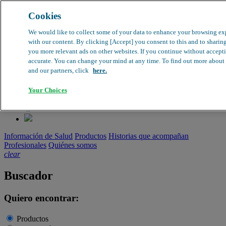
Cookies
search
clear
We would like to collect some of your data to enhance your browsing e
with our content. By clicking [Accept] you consent to this and to sharing
Dirección médica
you more relevant ads on other websites. If you continue without acceptin
Farmacovigilancia
accurate. You can change your mind at any time. To find out more about yo
Objeción de calidad
and our partners, click
here.
Buscador de productos
search
Your Choices
Información de Salud
Productos
Historias que acompañan
Profesionales
Quiénes somos
clear
Buscador
Quiero encontrar:
Productos