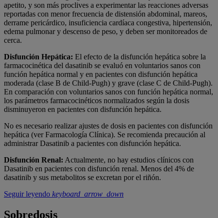
apetito, y son más proclives a experimentar las reacciones adversas
reportadas con menor frecuencia de distensión abdominal, mareos,
derrame pericárdico, insuficiencia cardíaca congestiva, hipertensión,
edema pulmonar y descenso de peso, y deben ser monitoreados de
cerca.
Disfunción Hepática:
El efecto de la disfunción hepática sobre la
farmacocinética del dasatinib se evaluó en voluntarios sanos con
función hepática normal y en pacientes con disfunción hepática
moderada (clase B de Child-Pugh) y grave (clase C de Child-Pugh).
En comparación con voluntarios sanos con función hepática normal,
los parámetros farmacocinéticos normalizados según la dosis
disminuyeron en pacientes con disfunción hepática.
No es necesario realizar ajustes de dosis en pacientes con disfunción
hepática (ver Farmacología Clínica). Se recomienda precaución al
administrar Dasatinib a pacientes con disfunción hepática.
Disfunción Renal:
Actualmente, no hay estudios clínicos con
Dasatinib en pacientes con disfunción renal. Menos del 4% de
dasatinib y sus metabolitos se excretan por el riñón.
Seguir leyendo
keyboard_arrow_down
Sobredosis