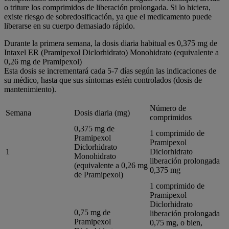
o triture los comprimidos de liberación prolongada. Si lo hiciera,
existe riesgo de sobredosificación, ya que el medicamento puede
liberarse en su cuerpo demasiado rápido.
Durante la primera semana, la dosis diaria habitual es 0,375 mg de
Intaxel ER (Pramipexol Diclorhidrato) Monohidrato (equivalente a
0,26 mg de Pramipexol)
Esta dosis se incrementará cada 5-7 días según las indicaciones de
su médico, hasta que sus síntomas estén controlados (dosis de
mantenimiento).
Número de
Semana
Dosis diaria (mg)
comprimidos
0,375 mg de
1 comprimido de
Pramipexol
Pramipexol
Diclorhidrato
1
Diclorhidrato
Monohidrato
liberación prolongada
(equivalente a 0,26 mg
0,375 mg
de Pramipexol)
1 comprimido de
Pramipexol
Diclorhidrato
0,75 mg de
liberación prolongada
Pramipexol
0,75 mg, o bien,