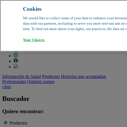
Cookies
search
clear
We would like to collect some of your data to enhance your browsin
data with our partners, including to serve you more relevant ads on 
Dirección médica
time. To find out more about your rights, our practices, the data we c
Farmacovigilancia
Objeción de calidad
Your Choices
Buscador de productos
search
Información de Salud
Productos
Historias que acompañan
Profesionales
Quiénes somos
clear
Buscador
Quiero encontrar:
Productos