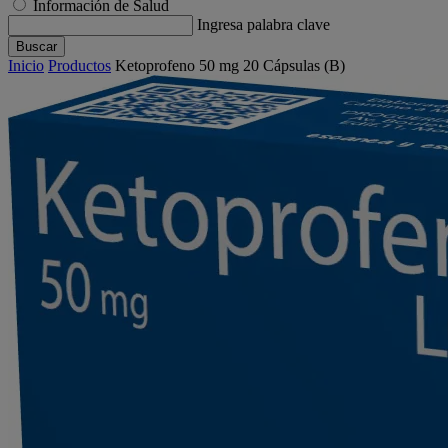
Información de Salud
Ingresa palabra clave
Buscar
Inicio
Productos
Ketoprofeno 50 mg 20 Cápsulas (B)