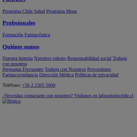
Programa Chile Salud
Programa Musa
Profesionales
Formación
Farmacéutica
Quiénes somos
Nuestra historia
Nuestros valores
Responsabilidad social
Trabaja
con nosotros
Preguntas Frecuentes
Trabaja con Nosotros
Proveedores
Farmacovigilancia
Dirección Médica
Políticas de privacidad
Teléfono:
+56 2 2365 5000
¿Necesitas contactarte con nosotros? Visítanos en laboratoriochile.cl