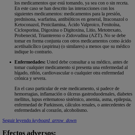
los medicamentos que está tomando, ya sea con o sin receta.
En este caso se han descrito las interacciones con los
siguientes medicamentos: medicamentos para la presión,
prednisona, warfarina, antibióticos en general, Itraconazol o
Ketoconazol, Penicilamina, Ácido Valproico, Fenitoína,
Ciclosporina, Digoxina o Digitoxina, Litio, Metotrexato,
Probenecid, Triamtereno o Zidovudina (AZT). No se debe
tomar en forma conjunta con otros medicamentos como ácido
acetilsalicílico (aspirina) (o similares) a menos que su médico
indique lo contrario.
Enfermedades:
Usted debe consultar a su médico, antes de
tomar cualquier medicamento si presenta una enfermedad al
hígado, riñón, cardiovascular o cualquier otra enfermedad
crónica y severa.
En el caso particular de este medicamento, si padece de
hemorragias, inflamación o úlceras gastroduodenales, diabetes
mellitus, lupus eritematoso sistémico, anemia, asma, epilepsia,
enfermedad de Parkinson, cálculos renales, o antecedentes de
enfermedades al corazón, alcoholismo.
Seguir leyendo
keyboard_arrow_down
Efectos adversos: