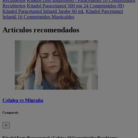
Recubiertos
Kitadol Duo Ibuprofeno / Paracetamol 10 Comprimidos
Recubiertos
Kitadol Paracetamol 500 mg 24 Comprimidos (B)
Kitadol Paracetamol Infantil Jarabe 60 mL
Kitadol Parcetamol
Infantil 16 Comprimidos Masticables
Artículos recomendados
Cefalea vs Migraña
Compartir
×
Kitadol Forte Paracetamol / Cafeína 10 Comprimidos Recubiertos