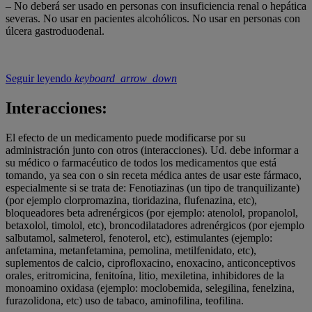
– No deberá ser usado en personas con insuficiencia renal o hepática
severas. No usar en pacientes alcohólicos. No usar en personas con
úlcera gastroduodenal.
Seguir leyendo
keyboard_arrow_down
Interacciones:
El efecto de un medicamento puede modificarse por su
administración junto con otros (interacciones). Ud. debe informar a
su médico o farmacéutico de todos los medicamentos que está
tomando, ya sea con o sin receta médica antes de usar este fármaco,
especialmente si se trata de: Fenotiazinas (un tipo de tranquilizante)
(por ejemplo clorpromazina, tioridazina, flufenazina, etc),
bloqueadores beta adrenérgicos (por ejemplo: atenolol, propanolol,
betaxolol, timolol, etc), broncodilatadores adrenérgicos (por ejemplo
salbutamol, salmeterol, fenoterol, etc), estimulantes (ejemplo:
anfetamina, metanfetamina, pemolina, metilfenidato, etc),
suplementos de calcio, ciprofloxacino, enoxacino, anticonceptivos
orales, eritromicina, fenitoína, litio, mexiletina, inhibidores de la
monoamino oxidasa (ejemplo: moclobemida, selegilina, fenelzina,
furazolidona, etc) uso de tabaco, aminofilina, teofilina.