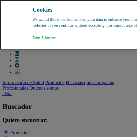
Cookies
search
clear
We would like to collect some of your data to enhance your bro
websites. If you continue without accepting, this cannot take pl
Dirección médica
Farmacovigilancia
Your Choices
Objeción de calidad
Buscador de productos
search
Información de Salud
Productos
Historias que acompañan
Profesionales
Quiénes somos
clear
Buscador
Quiero encontrar:
Productos