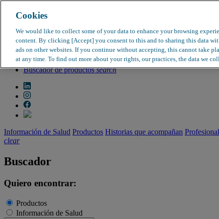
Cookies
search
clear
We would like to collect some of your data to enhance your browsing experi
content. By clicking [Accept] you consent to this and to sharing this data wi
Dirección médica
ads on other websites. If you continue without accepting, this cannot take pl
Farmacovigilancia
at any time. To find out more about your rights, our practices, the data we col
Objeción de calidad
Buscador de productos
search
Información de Salud
Productos
Historias que acompañan
Profesiona
clear
Buscador
Quiero encontrar:
Productos
Información de Salud