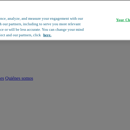
ence, analyze, and measure your engagement with our
Your Ch
th our partners, including to serve you more relevant
ace or will be less accurate. You can change your mind
lect and our partners, click
here.
les
Quiénes somos