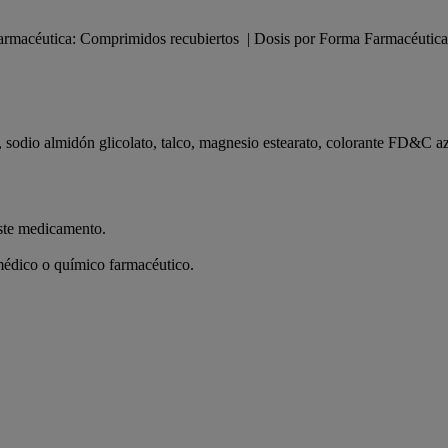
farmacéutica: Comprimidos recubiertos | Dosis por Forma Farmacéutica
al, sodio almidón glicolato, talco, magnesio estearato, colorante FD&C
este medicamento.
 médico o químico farmacéutico.