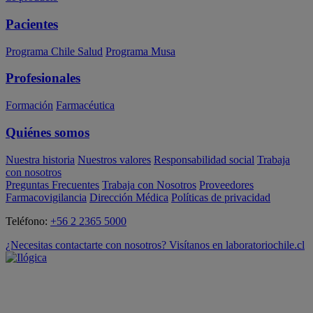
Pacientes
Programa Chile Salud
Programa Musa
Profesionales
Formación
Farmacéutica
Quiénes somos
Nuestra historia
Nuestros valores
Responsabilidad social
Trabaja
con nosotros
Preguntas Frecuentes
Trabaja con Nosotros
Proveedores
Farmacovigilancia
Dirección Médica
Políticas de privacidad
Teléfono:
+56 2 2365 5000
¿Necesitas contactarte con nosotros? Visítanos en laboratoriochile.cl