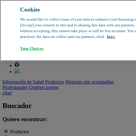
Cookies
search
clear
We would like to collect some of your data to enhance your browsing 
[Accept] you consent to this and to sharing this data with our partners
Dirección médica
without accepting, this cannot take place or will be less accurate. You
Farmacovigilancia
practices, the data we collect and our partners, click
here.
Objeción de calidad
Buscador de productos
search
Your Choices
Información de Salud
Productos
Historias que acompañan
Profesionales
Quiénes somos
clear
Buscador
Quiero encontrar:
Productos