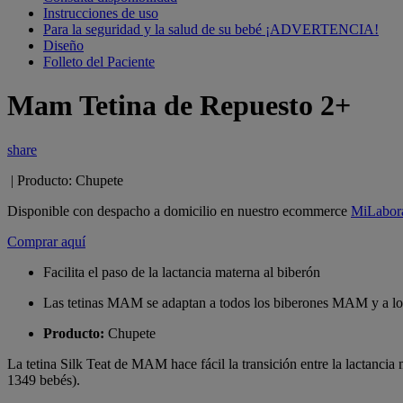
Instrucciones de uso
Para la seguridad y la salud de su bebé ¡ADVERTENCIA!
Diseño
Folleto del Paciente
Mam Tetina de Repuesto 2+
share
| Producto: Chupete
Disponible con despacho a domicilio en nuestro ecommerce
MiLabora
Comprar aquí
Facilita el paso de la lactancia materna al biberón
Las tetinas MAM se adaptan a todos los biberones MAM y a los 
Producto:
Chupete
La tetina Silk Teat de MAM hace fácil la transición entre la lactancia
1349 bebés).