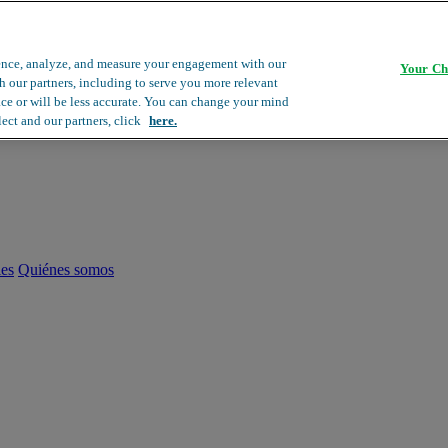
ence, analyze, and measure your engagement with our
Your Ch
th our partners, including to serve you more relevant
ace or will be less accurate. You can change your mind
lect and our partners, click
here.
les
Quiénes somos