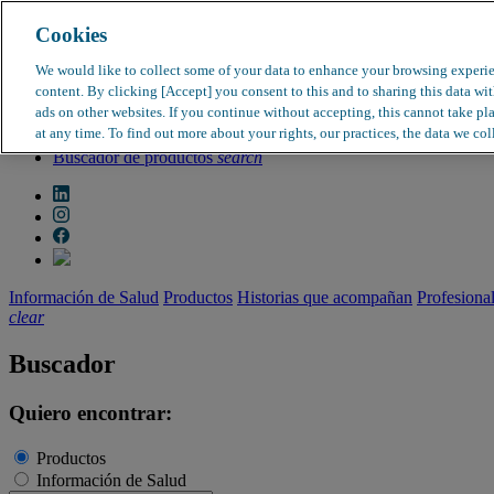
Cookies
search
clear
We would like to collect some of your data to enhance your browsing experi
content. By clicking [Accept] you consent to this and to sharing this data wi
Dirección médica
ads on other websites. If you continue without accepting, this cannot take pl
Farmacovigilancia
at any time. To find out more about your rights, our practices, the data we col
Objeción de calidad
Buscador de productos
search
Información de Salud
Productos
Historias que acompañan
Profesiona
clear
Buscador
Quiero encontrar:
Productos
Información de Salud