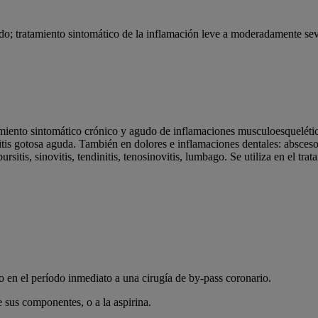
ado; tratamiento sintomático de la inflamación leve a moderadamente sev
iento sintomático crónico y agudo de inflamaciones musculoesqueléticas
tritis gotosa aguda. También en dolores e inflamaciones dentales: abscesos 
itis, sinovitis, tendinitis, tenosinovitis, lumbago. Se utiliza en el tra
 en el período inmediato a una cirugía de by-pass coronario.
 sus componentes, o a la aspirina.