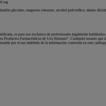
50 mg
 almidón glicolato, magnesio estearato, alcohol polivinílico, titanio di
ublicada, es para uso exclusivo de profesionales legalmente habilitado
los Productos Farmacéuticos de Uso Humano”. Cualquier usuario que de
nsable por el uso indebido de la información contenida en este catálog