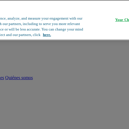
ence, analyze, and measure your engagement with our
Your Ch
th our partners, including to serve you more relevant
ace or will be less accurate. You can change your mind
lect and our partners, click
here.
les
Quiénes somos