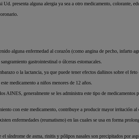
i Ud. presenta alguna alergia ya sea a otro medicamento, colorante, edu
oronario.
tenido alguna enfermedad al corazón (como angina de pecho, infarto agu
sangramiento gastrointestinal o úlceras estomacales.
arazo o la lactancia, ya que puede tener efectos dañinos sobre el feto o
ar este medicamento a niños menores de 12 años.
 los AINES, generalmente se les administra este tipo de medicamentos 
amiento con este medicamento, contribuye a producir mayor irritación al
sten enfermedades (reumatismo) en las cuales se usa en forma prolonga
l síndrome de asma, rinitis y pólipos nasales son precipitados por aspir