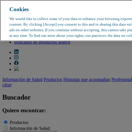
Cookies
search
clear
We would like to collect some of your data to enhance your browsing experi
content. By clicking [Accept] you consent to this and to sharing this data wi
Dirección médica
ads on other websites. If you continue without accepting, this cannot take pl
Farmacovigilancia
at any time. To find out more about your rights, our practices, the data we col
Objeción de calidad
Buscador de productos
search
Información de Salud
Productos
Historias que acompañan
Profesiona
clear
Buscador
Quiero encontrar:
Productos
Información de Salud