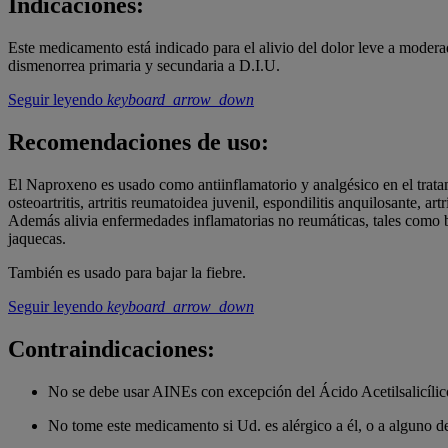
Indicaciones:
Este medicamento está indicado para el alivio del dolor leve a moder
dismenorrea primaria y secundaria a D.I.U.
Seguir leyendo
keyboard_arrow_down
Recomendaciones de uso:
El Naproxeno es usado como antiinflamatorio y analgésico en el tratam
osteoartritis, artritis reumatoidea juvenil, espondilitis anquilosante, ar
Además alivia enfermedades inflamatorias no reumáticas, tales como burs
jaquecas.
También es usado para bajar la fiebre.
Seguir leyendo
keyboard_arrow_down
Contraindicaciones:
No se debe usar AINEs con excepción del Ácido Acetilsalicílico
No tome este medicamento si Ud. es alérgico a él, o a alguno de