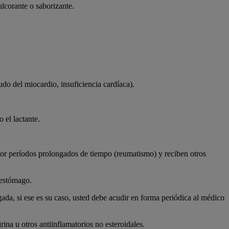
lcorante o saborizante.
do del miocardio, insuficiencia cardíaca).
 el lactante.
por períodos prolongados de tiempo (reumatismo) y reciben otros
 estómago.
da, si ese es su caso, usted debe acudir en forma periódica al médico
ina u otros antiinflamatorios no esteroidales.