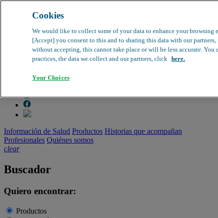
Cookies
search
clear
We would like to collect some of your data to enhance your browsing 
[Accept] you consent to this and to sharing this data with our partners
Dirección médica
without accepting, this cannot take place or will be less accurate. You
Farmacovigilancia
practices, the data we collect and our partners, click
here.
Objeción de calidad
Buscador de productos
search
Your Choices
Información de Salud
Productos
Historias que acompañan
Profesionales
Quiénes somos
clear
Buscador
Quiero encontrar:
Productos