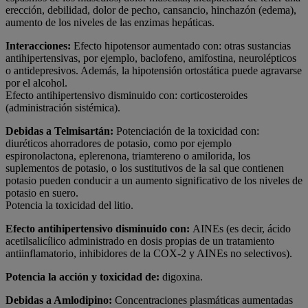
erección, debilidad, dolor de pecho, cansancio, hinchazón (edema),
aumento de los niveles de las enzimas hepáticas.
Interacciones:
Efecto hipotensor aumentado con: otras sustancias
antihipertensivas, por ejemplo, baclofeno, amifostina, neurolépticos
o antidepresivos. Además, la hipotensión ortostática puede agravarse
por el alcohol.
Efecto antihipertensivo disminuido con: corticosteroides
(administración sistémica).
Debidas a Telmisartán:
Potenciación de la toxicidad con:
diuréticos ahorradores de potasio, como por ejemplo
espironolactona, eplerenona, triamtereno o amilorida, los
suplementos de potasio, o los sustitutivos de la sal que contienen
potasio pueden conducir a un aumento significativo de los niveles de
potasio en suero.
Potencia la toxicidad del litio.
Efecto antihipertensivo disminuido con:
AINEs (es decir, ácido
acetilsalicílico administrado en dosis propias de un tratamiento
antiinflamatorio, inhibidores de la COX-2 y AINEs no selectivos).
Potencia la acción y toxicidad de:
digoxina.
Debidas a Amlodipino:
Concentraciones plasmáticas aumentadas