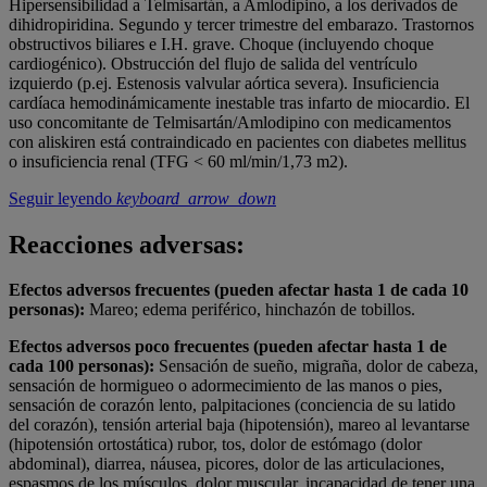
Hipersensibilidad a Telmisartán, a Amlodipino, a los derivados de
dihidropiridina. Segundo y tercer trimestre del embarazo. Trastornos
obstructivos biliares e I.H. grave. Choque (incluyendo choque
cardiogénico). Obstrucción del flujo de salida del ventrículo
izquierdo (p.ej. Estenosis valvular aórtica severa). Insuficiencia
cardíaca hemodinámicamente inestable tras infarto de miocardio. El
uso concomitante de Telmisartán/Amlodipino con medicamentos
con aliskiren está contraindicado en pacientes con diabetes mellitus
o insuficiencia renal (TFG < 60 ml/min/1,73 m2).
Seguir leyendo
keyboard_arrow_down
Reacciones adversas:
Efectos adversos frecuentes (pueden afectar hasta 1 de cada 10
personas):
Mareo; edema periférico, hinchazón de tobillos.
Efectos adversos poco frecuentes (pueden afectar hasta 1 de
cada 100 personas):
Sensación de sueño, migraña, dolor de cabeza,
sensación de hormigueo o adormecimiento de las manos o pies,
sensación de corazón lento, palpitaciones (conciencia de su latido
del corazón), tensión arterial baja (hipotensión), mareo al levantarse
(hipotensión ortostática) rubor, tos, dolor de estómago (dolor
abdominal), diarrea, náusea, picores, dolor de las articulaciones,
espasmos de los músculos, dolor muscular, incapacidad de tener una