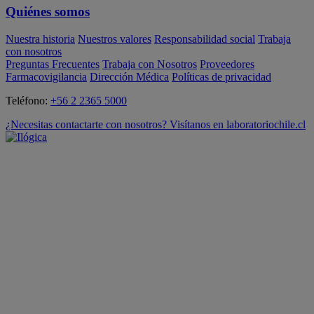
Quiénes somos
Nuestra historia
Nuestros valores
Responsabilidad social
Trabaja
con nosotros
Preguntas Frecuentes
Trabaja con Nosotros
Proveedores
Farmacovigilancia
Dirección Médica
Políticas de privacidad
Teléfono:
+56 2 2365 5000
¿Necesitas contactarte con nosotros? Visítanos en laboratoriochile.cl