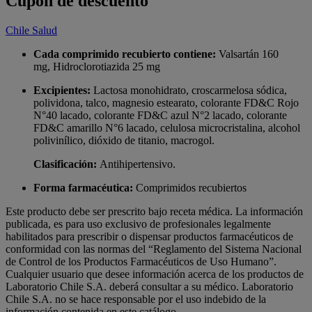
Cupón de descuento
Chile Salud
Cada comprimido recubierto contiene:
Valsartán 160
mg,
Hidroclorotiazida 25 mg
Excipientes:
Lactosa monohidrato, croscarmelosa sódica,
polividona, talco, magnesio estearato, colorante FD&C Rojo
N°40 lacado, colorante FD&C azul N°2 lacado, colorante
FD&C amarillo N°6 lacado, celulosa microcristalina, alcohol
polivinílico, dióxido de titanio, macrogol.
Clasificación:
Antihipertensivo.
Forma farmacéutica:
Comprimidos recubiertos
Este producto debe ser prescrito bajo receta médica. La información
publicada, es para uso exclusivo de profesionales legalmente
habilitados para prescribir o dispensar productos farmacéuticos de
conformidad con las normas del “Reglamento del Sistema Nacional
de Control de los Productos Farmacéuticos de Uso Humano”.
Cualquier usuario que desee información acerca de los productos de
Laboratorio Chile S.A. deberá consultar a su médico. Laboratorio
Chile S.A. no se hace responsable por el uso indebido de la
información contenida en este catálogo.