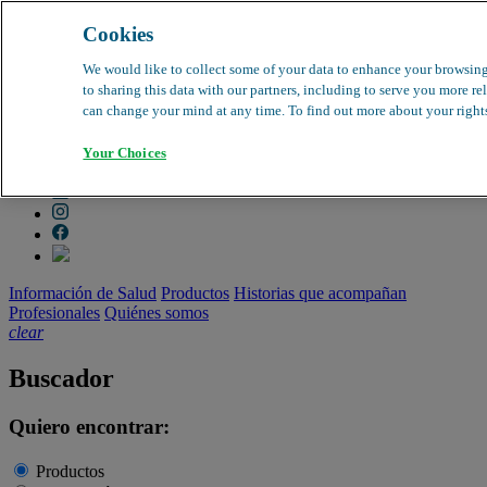
Cookies
search
clear
We would like to collect some of your data to enhance your browsin
to sharing this data with our partners, including to serve you more re
Dirección médica
can change your mind at any time. To find out more about your rights,
Farmacovigilancia
Objeción de calidad
Your Choices
Buscador de productos
search
Información de Salud
Productos
Historias que acompañan
Profesionales
Quiénes somos
clear
Buscador
Quiero encontrar:
Productos