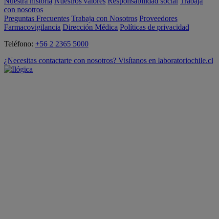
Nuestra historia
Nuestros valores
Responsabilidad social
Trabaja
con nosotros
Preguntas Frecuentes
Trabaja con Nosotros
Proveedores
Farmacovigilancia
Dirección Médica
Políticas de privacidad
Teléfono:
+56 2 2365 5000
¿Necesitas contactarte con nosotros? Visítanos en laboratoriochile.cl