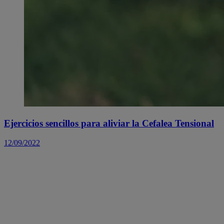
Ejercicios sencillos para aliviar la Cefalea Tensional
12/09/2022