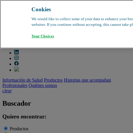
Cookies
search
clear
We would like to collect some of your data to enhance your bro
websites. If you continue without accepting, this cannot take pl
Dirección médica
Farmacovigilancia
Your Choices
Objeción de calidad
Buscador de productos
search
Información de Salud
Productos
Historias que acompañan
Profesionales
Quiénes somos
clear
Buscador
Quiero encontrar:
Productos