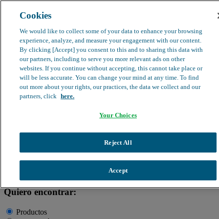
Cookies
search
clear
We would like to collect some of your data to enhance your browsing
experience, analyze, and measure your engagement with our content.
Dirección médica
By clicking [Accept] you consent to this and to sharing this data with
Farmacovigilancia
our partners, including to serve you more relevant ads on other
Objeción de calidad
websites. If you continue without accepting, this cannot take place or
Buscador de productos
search
will be less accurate. You can change your mind at any time. To find
out more about your rights, our practices, the data we collect and our
partners, click
here.
Your Choices
Información de Salud
Productos
Historias que acompañan
Profesionales
Quiénes somos
Reject All
clear
Buscador
Accept
Quiero encontrar:
Productos