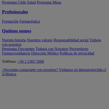
Programa Chile Salud
Programa Musa
Profesionales
Formación
Farmacéutica
Quiénes somos
Nuestra historia
Nuestros valores
Responsabilidad social
Trabaja
con nosotros
Preguntas Frecuentes
Trabaja con Nosotros
Proveedores
Farmacovigilancia
Dirección Médica
Políticas de privacidad
Teléfono:
+56 2 2365 5000
¿Necesitas contactarte con nosotros? Visítanos en laboratoriochile.cl