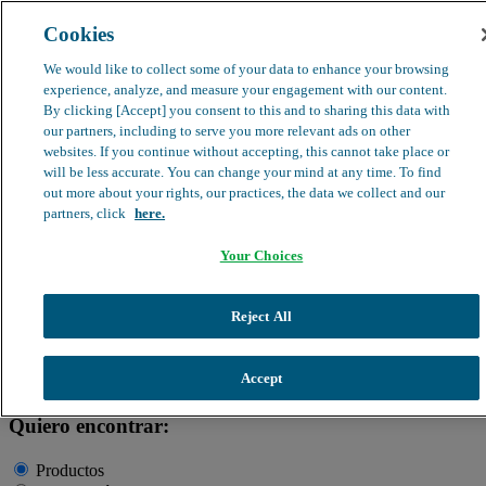
Cookies
search
clear
We would like to collect some of your data to enhance your browsing
experience, analyze, and measure your engagement with our content.
Dirección médica
By clicking [Accept] you consent to this and to sharing this data with
Farmacovigilancia
our partners, including to serve you more relevant ads on other
Objeción de calidad
websites. If you continue without accepting, this cannot take place or
Buscador de productos
search
will be less accurate. You can change your mind at any time. To find
out more about your rights, our practices, the data we collect and our
partners, click
here.
Your Choices
Información de Salud
Productos
Historias que acompañan
Profesionales
Quiénes somos
Reject All
clear
Buscador
Accept
Quiero encontrar:
Productos