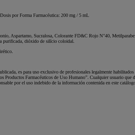
 | Dosis por Forma Farmacéutica: 200 mg / 5 mL
e amonio, Aspartamo, Sucralosa, Colorante FD&C Rojo N°40, Metilpara
 purificada, dióxido de silício coloidal.
rético.
ublicada, es para uso exclusivo de profesionales legalmente habilitado
los Productos Farmacéuticos de Uso Humano”. Cualquier usuario que de
nsable por el uso indebido de la información contenida en este catálog