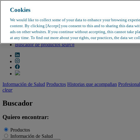
Cookies
search
clear
We would like to collect some of your data to enhance your browsing experi
content. By clicking [Accept] you consent to this and to sharing this data wi
Dirección médica
ads on other websites. If you continue without accepting, this cannot take pl
Farmacovigilancia
at any time. To find out more about your rights, our practices, the data we col
Objeción de calidad
Buscador de productos
search
Información de Salud
Productos
Historias que acompañan
Profesiona
clear
Buscador
Quiero encontrar:
Productos
Información de Salud